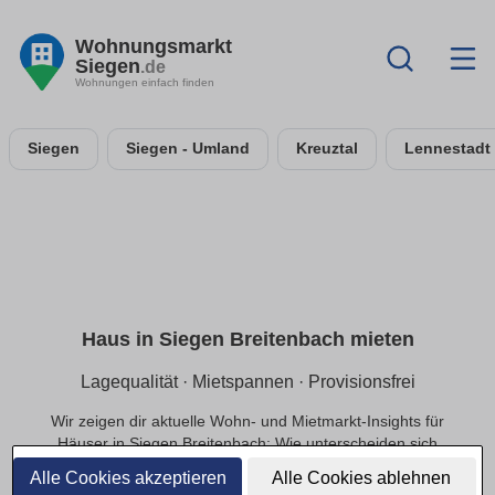
Wohnungsmarkt
Siegen
.de
Wohnungen einfach finden
Siegen
Siegen - Umland
Kreuztal
Lennestadt
Haus in Siegen Breitenbach mieten
Lagequalität · Mietspannen · Provisionsfrei
Wir zeigen dir aktuelle Wohn- und Mietmarkt-Insights für
Häuser in Siegen Breitenbach: Wie unterscheiden sich
Mietpreise innerhalb der Lage, welche Infrastruktur
Alle Cookies akzeptieren
Alle Cookies ablehnen
beeinflusst die Nachfrage und welche Preisbereiche sind