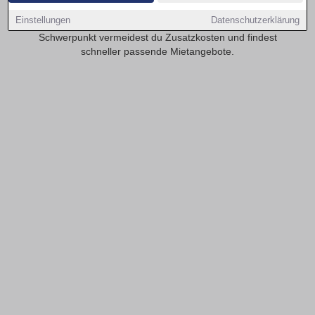
realistisch? Transparente Mietspannen erleichtern die
Einstellungen
Datenschutzerklärung
Planung deiner monatlichen Kosten. Mit provisionsfrei als
Schwerpunkt vermeidest du Zusatzkosten und findest
schneller passende Mietangebote.