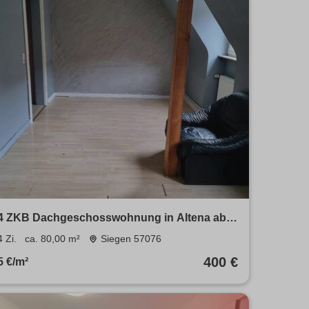
4 ZKB Dachgeschosswohnung in Altena ab
sofort
4 Zi.
ca. 80,00 m²
Siegen 57076
400 €
5 €/m²