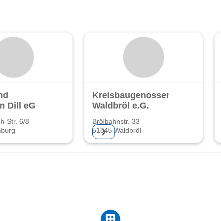
nd
Kreisbaugenossenschaft
n Dill eG
Waldbröl e.G.
h-Str. 6/8
Brölbahnstr. 33
nburg
51545 Waldbröl
❯