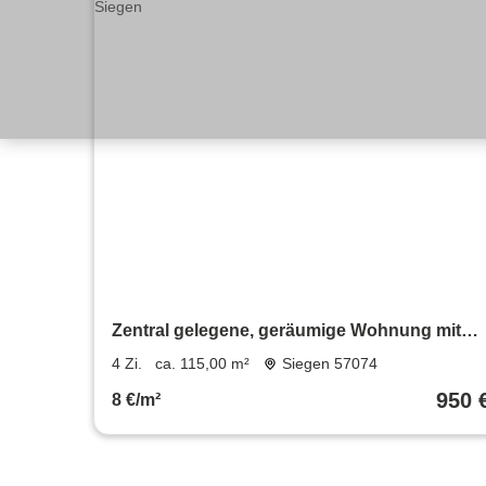
Zentral gelegene, geräumige Wohnung mit
Balkon in Siegen
4 Zi.
ca. 115,00 m²
Siegen 57074
950 
8 €/m²