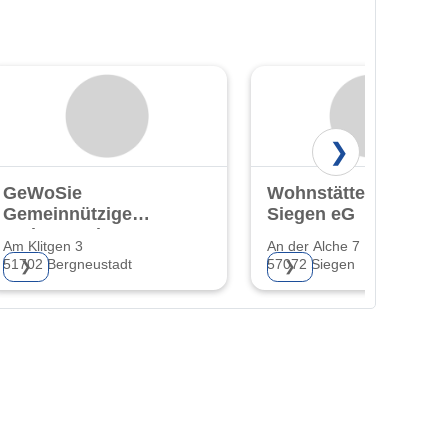
❯
GeWoSie
Wohnstättengenosse
Gemeinnützige
Siegen eG
Wohnungsbau-
Am Klitgen 3
An der Alche 7
und
51702 Bergneustadt
57072 Siegen
❯
❯
Siedlungsgen. eG