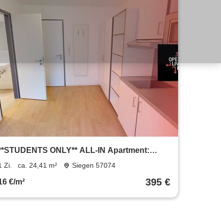
**STUDENTS ONLY** ALL-IN Apartment:
Möbliert mit EBK, Bad und vielen Extras im
1 Zi.
ca. 24,41 m²
Siegen 57074
Open Living House (nur für Studenten!)
395 €
16 €/m²