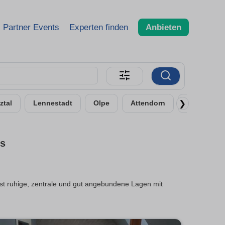
Partner Events
Experten finden
Anbieten
❯
ztal
Lennestadt
Olpe
Attendorn
Dillenburg
hs
st ruhige, zentrale und gut angebundene Lagen mit