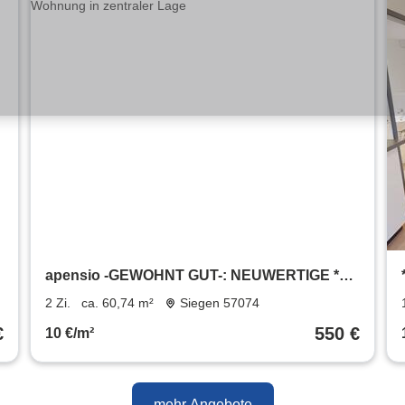
apensio -GEWOHNT GUT-: NEUWERTIGE *2
Zimmer-Wohnung in zentraler Lage
2 Zi.
ca. 60,74 m²
Siegen 57074
€
550 €
10 €/m²
mehr Angebote