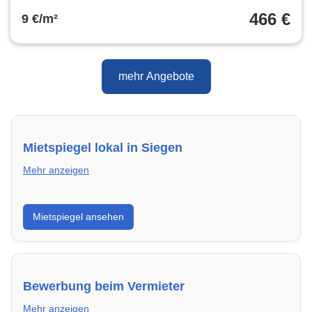
466 €
9 €/m²
mehr Angebote
Mietspiegel lokal in Siegen
Mehr anzeigen
Erhalte einen Überblick über die aktuellen Mietpreise
Mietspiegel ansehen
regional in Siegen. So weißt du genau, welche Miete
fair ist und wo sich ein Vergleich lohnt.
Bewerbung beim Vermieter
Mehr anzeigen