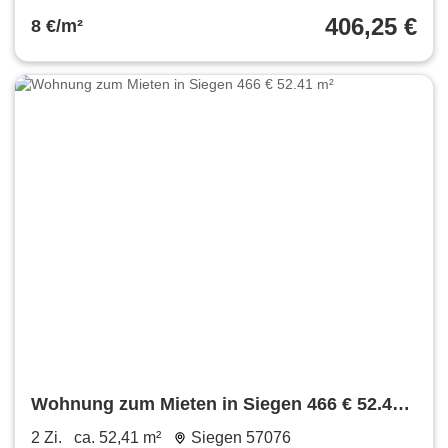
406,25 €
8 €/m²
Wohnung zum Mieten in Siegen 466 € 52.41
m²
2 Zi.
ca. 52,41 m²
Siegen 57076