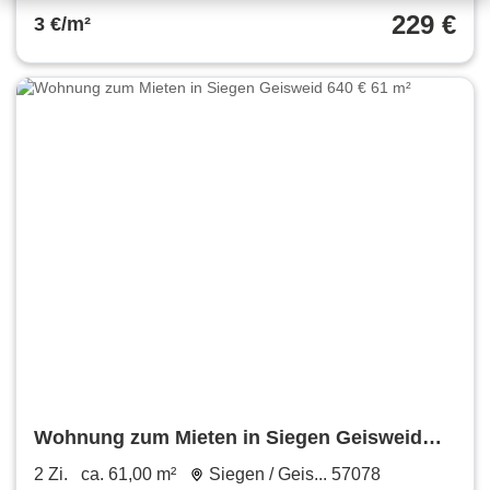
229 €
3 €/m²
Wohnung zum Mieten in Siegen Geisweid
640 € 61 m²
2 Zi.
ca. 61,00 m²
Siegen / Geis... 57078