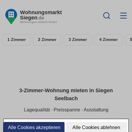
Wohnungsmarkt
Siegen
.de
Wohnungen einfach finden
1 Zimmer
2 Zimmer
3 Zimmer
4 Zimmer
3-Zimmer-Wohnung mieten in Siegen
Seelbach
Lagequalität · Preisspanne · Ausstattung
Finde eine 3-Zimmer-Wohnung in Siegen Seelbach, perfekt
für Familien oder Wohngemeinschaften. Die Auswahl
Alle Cookies akzeptieren
Alle Cookies ablehnen