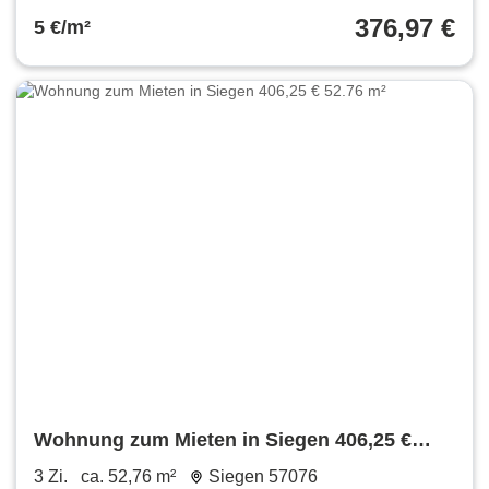
376,97 €
5 €/m²
Wohnung zum Mieten in Siegen 406,25 €
52.76 m²
3 Zi.
ca. 52,76 m²
Siegen 57076