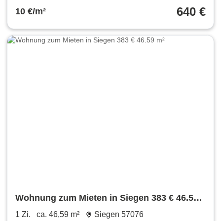
640 €
10 €/m²
Wohnung zum Mieten in Siegen 383 € 46.59
m²
1 Zi.
ca. 46,59 m²
Siegen 57076