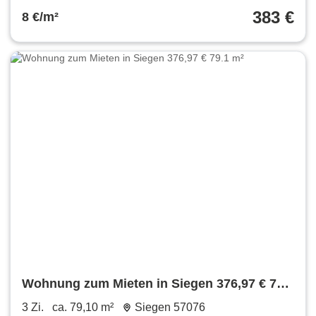
383 €
8 €/m²
Wohnung zum Mieten in Siegen 376,97 € 79.1
m²
3 Zi.
ca. 79,10 m²
Siegen 57076