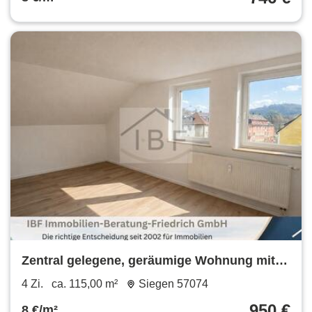
Zentral gelegene, geräumige Wohnung mit
Balkon in Siegen
4 Zi.
ca. 115,00 m²
Siegen 57074
950 €
8 €/m²