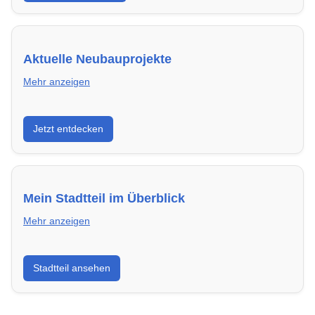
Aktuelle Neubauprojekte
Mehr anzeigen
Entdecke Neubauprojekte in Siegen – modern,
Jetzt entdecken
energieeffizient und sofort bezugsfertig.
Mein Stadtteil im Überblick
Mehr anzeigen
Erfahre mehr über deinen Stadtteil in Siegen:
Stadtteil ansehen
Lebensqualität, Verkehrsanbindung, Schulen,
Freizeitmöglichkeiten und Mietpreise.