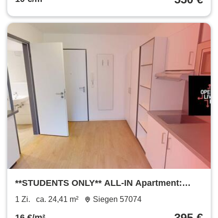
**STUDENTS ONLY** ALL-IN Apartment:
Möbliert mit EBK, Bad und vielen Extras im
1 Zi.
ca. 24,41 m²
Siegen 57074
Open Living House (nur für Studenten!)
395 €
16 €/m²