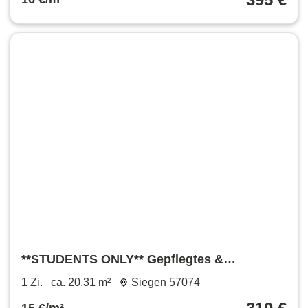
**STUDENTS ONLY** Gepflegtes &
möbliertes Apartment mit Küche und Bad
1 Zi.
ca. 20,31 m²
Siegen 57074