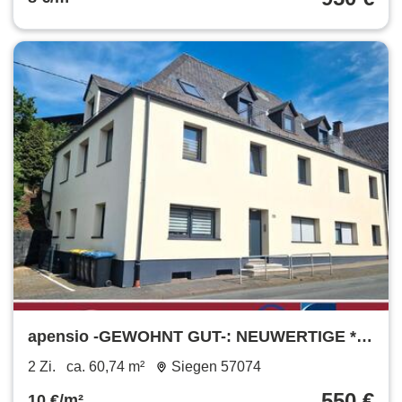
apensio -GEWOHNT GUT-: NEUWERTIGE *2
Zimmer-Wohnung in zentraler Lage
2 Zi.
ca. 60,74 m²
Siegen 57074
550 €
10 €/m²