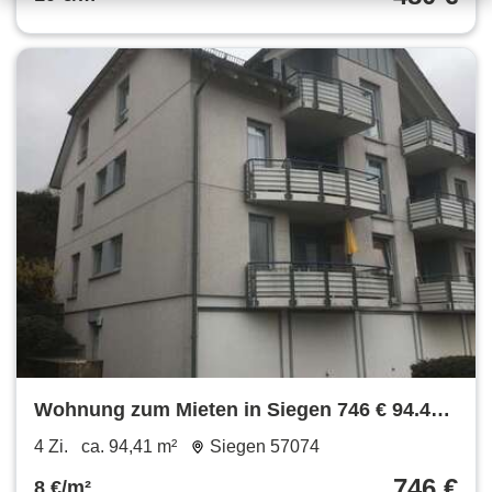
Wohnung zum Mieten in Siegen 746 € 94.41
m²
4 Zi.
ca. 94,41 m²
Siegen 57074
746 €
8 €/m²