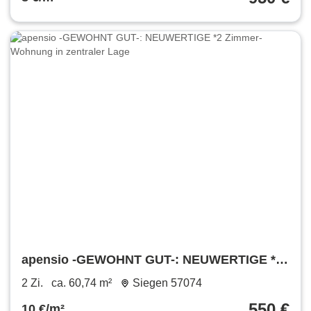
apensio -GEWOHNT GUT-: NEUWERTIGE *2
Zimmer-Wohnung in zentraler Lage
2 Zi.
ca. 60,74 m²
Siegen 57074
550 €
10 €/m²