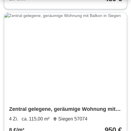
Zentral gelegene, geräumige Wohnung mit
Balkon in Siegen
4 Zi.
ca. 115,00 m²
Siegen 57074
950 €
8 €/m²