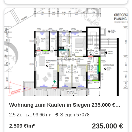
Wohnung zum Kaufen in Siegen 235.000 €
93.66 m²
2.5 Zi.
ca. 93,66 m²
Siegen 57078
235.000 €
2.509 €/m²