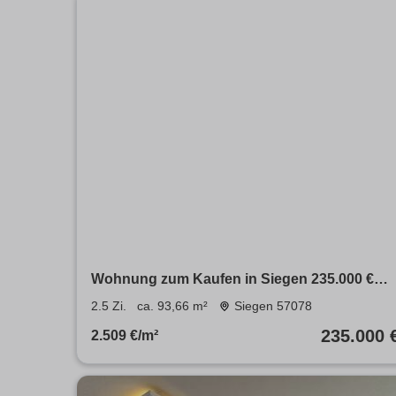
Wohnung zum Kaufen in Siegen 235.000 €
93.66 m²
2.5 Zi.
ca. 93,66 m²
Siegen 57078
235.000 
2.509 €/m²