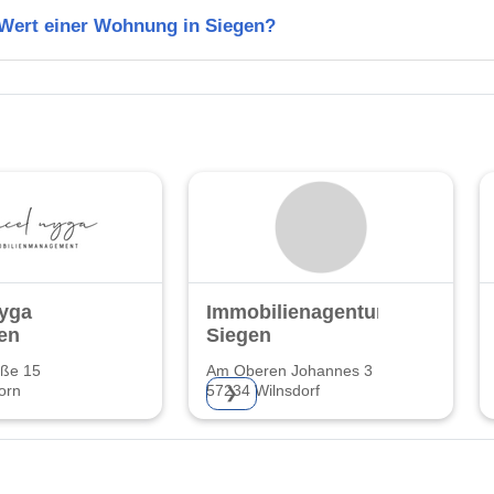
 Wert einer Wohnung in Siegen?
Nyga
Immobilienagentur
en
Siegen
aße 15
Am Oberen Johannes 3
orn
57234 Wilnsdorf
❯