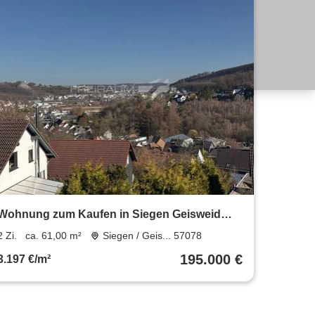
Wohnung zum Kaufen in Siegen Geisweid
195.000 € 61 m²
2 Zi.
ca. 61,00 m²
Siegen / Geis... 57078
195.000 €
3.197 €/m²