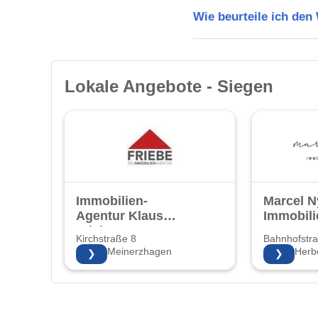
Wie beurteile ich den
Lokale Angebote - Siegen
Immobilien-
Marcel 
Agentur Klaus
Immobili
Friebe
Kirchstraße 8
Bahnhofstr
58540 Meinerzhagen
35745 Herb
❯
❯