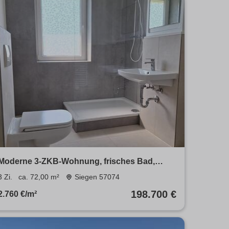
Moderne 3-ZKB-Wohnung, frisches Bad,
ruhige, zentrale Lage Siegen
3 Zi.
ca. 72,00 m²
Siegen 57074
198.700 €
2.760 €/m²