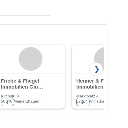
❯
Friebe & Fliegel
Henner & Frieder
Immobilien GmbH
Immobilien GmbH
& Co. KG
Kirchstr. 8
Marktplatz 4
58540 Meinerzhagen
57234 Wilnsdorf
❯
❯