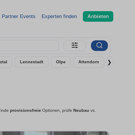
Partner Events
Experten finden
Anbieten
❯
ztal
Lennestadt
Olpe
Attendorn
Dillenburg
Finde
provisionsfreie
Optionen, prüfe
Neubau
vs.