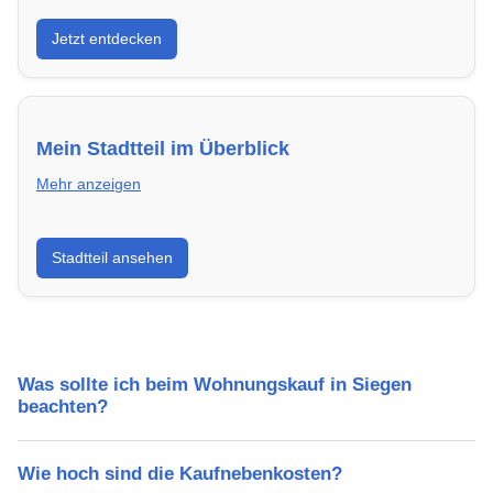
Entdecke Neubauprojekte in Siegen – modern,
Jetzt entdecken
energieeffizient und sofort bezugsfertig.
Mein Stadtteil im Überblick
Mehr anzeigen
Erfahre mehr über deinen Stadtteil in Siegen:
Stadtteil ansehen
Lebensqualität, Verkehrsanbindung, Schulen,
Freizeitmöglichkeiten und Mietpreise.
Was sollte ich beim Wohnungskauf in Siegen
beachten?
Wie hoch sind die Kaufnebenkosten?