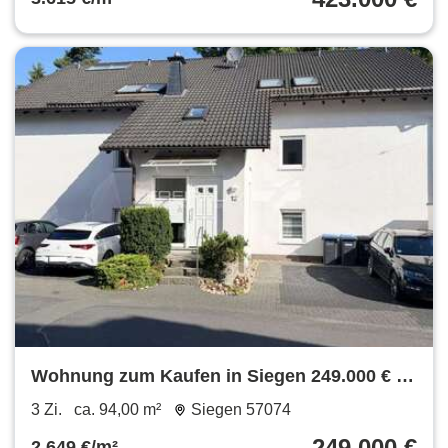
Wohnung zum Kaufen in Siegen 249.000 € 94
m²
3 Zi.
ca. 94,00 m²
Siegen 57074
249.000 €
2.649 €/m²