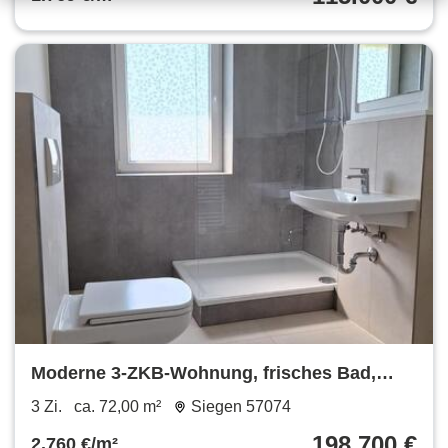
Moderne 3-ZKB-Wohnung, frisches Bad,
ruhige, zentrale Lage Siegen
3 Zi.
ca. 72,00 m²
Siegen 57074
198.700 €
2.760 €/m²