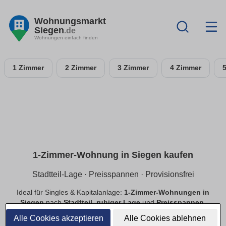
Wohnungsmarkt
Siegen
.de
Wohnungen einfach finden
1 Zimmer
2 Zimmer
3 Zimmer
4 Zimmer
1-Zimmer-Wohnung in Siegen kaufen
Stadtteil-Lage · Preisspannen · Provisionsfrei
Ideal für Singles & Kapitalanlage:
1-Zimmer-Wohnungen in
Siegen
nach
Stadtteil
,
ruhiger Lage
und
Preisspannen
.
Finde
provisionsfreie
Optionen, prüfe
Neubau
vs.
Alle Cookies akzeptieren
Alle Cookies ablehnen
Bestand
.