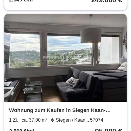
Wohnung zum Kaufen in Siegen Kaan-
Marienborn 95.000 € 37 m²
1 Zi.
ca. 37,00 m²
Siegen / Kaan... 57074