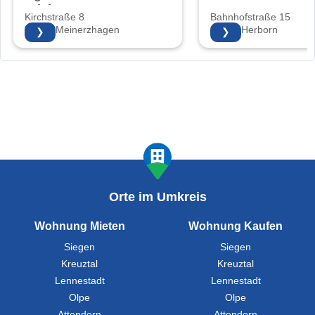
Friebe
Kirchstraße 8
Bahnhofstraße 15
58540 Meinerzhagen
35745 Herborn
❯
❯
Orte im Umkreis
Wohnung Mieten
Wohnung Kaufen
Siegen
Siegen
Kreuztal
Kreuztal
Lennestadt
Lennestadt
Olpe
Olpe
Attendorn
Attendorn