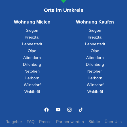
Orte im Umkreis
Wohnung Mieten
Wohnung Kaufen
Siegen
Siegen
Kreuztal
Kreuztal
Lennestadt
Lennestadt
Olpe
Olpe
Attendorn
Attendorn
Dillenburg
Dillenburg
Netphen
Netphen
Herborn
Herborn
Wilnsdorf
Wilnsdorf
Waldbröl
Waldbröl
Ratgeber
FAQ
Presse
Partner werden
Städte
Über Uns