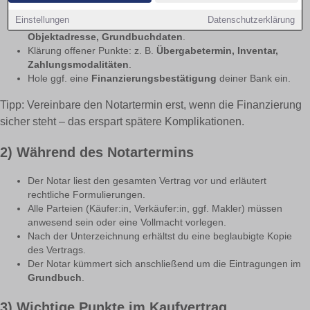
vor dem Termin
muss er dir vorliegen.
Einstellungen
Datenschutzerklärung
Vergleiche Angaben mit dem Exposé:
Kaufpreis,
Objektadresse, Grundbuchdaten
.
Klärung offener Punkte: z. B.
Übergabetermin, Inventar,
Zahlungsmodalitäten
.
Hole ggf. eine
Finanzierungsbestätigung
deiner Bank ein.
Tipp: Vereinbare den Notartermin erst, wenn die Finanzierung
sicher steht – das erspart spätere Komplikationen.
2) Während des Notartermins
Der Notar liest den gesamten Vertrag vor und erläutert
rechtliche Formulierungen.
Alle Parteien (Käufer:in, Verkäufer:in, ggf. Makler) müssen
anwesend sein oder eine Vollmacht vorlegen.
Nach der Unterzeichnung erhältst du eine beglaubigte Kopie
des Vertrags.
Der Notar kümmert sich anschließend um die Eintragungen im
Grundbuch
.
3) Wichtige Punkte im Kaufvertrag