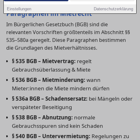
1) Übersicht der wichtigsten
Einstellungen
Datenschutzerklärung
Paragraphen im Mietrecht
Im Bürgerlichen Gesetzbuch (BGB) sind die
relevanten Vorschriften größtenteils im Abschnitt §§
535–580a geregelt. Diese Paragraphen bestimmen
die Grundlagen des Mietverhältnisses.
§ 535 BGB – Mietvertrag:
regelt
Gebrauchsüberlassung & Miete
§ 536 BGB – Mietminderung:
wann
Mieter:innen die Miete mindern dürfen
§ 536a BGB – Schadensersatz:
bei Mängeln oder
verspäteter Beseitigung
§ 538 BGB – Abnutzung:
normale
Gebrauchsspuren sind kein Schaden
§ 540 BGB – Untervermietung:
Regelungen zu