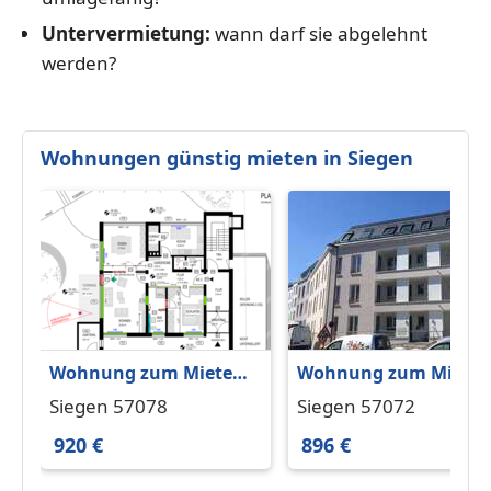
Untervermietung:
wann darf sie abgelehnt
werden?
Wohnungen günstig mieten in Siegen
Wohnung zum Mieten
Wohnung zum Miete
in Siegen 920 € 93.66 m²
in Siegen 896 € 69.5 m
Siegen 57078
Siegen 57072
920 €
896 €