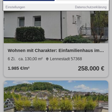
Einstellungen
Datenschutzerklärung
Wohnen mit Charakter: Einfamilienhaus im
Sauerland
6 Zi.
ca. 130,00 m²
Lennestadt 57368
258.000 €
1.985 €/m²