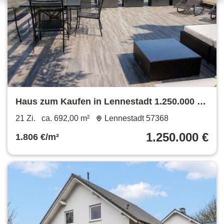
Haus zum Kaufen in Lennestadt 1.250.000 €
692 m²
21 Zi.
ca. 692,00 m²
Lennestadt 57368
1.250.000 €
1.806 €/m²