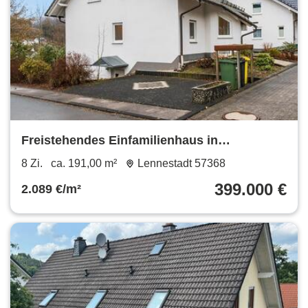
Freistehendes Einfamilienhaus in
Lennestadt-Maumke
8 Zi.
ca. 191,00 m²
Lennestadt 57368
399.000 €
2.089 €/m²