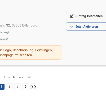
Eintrag
Bearbeiten
tr. 32, 35683 Dillenburg
Jetzt
Aktivieren
terlegt
erlegt
n:
Logo, Beschreibung, Leistungen,
rtenpage freischalten.
1 - 10 von 26
1
2
3
❯
❯❯