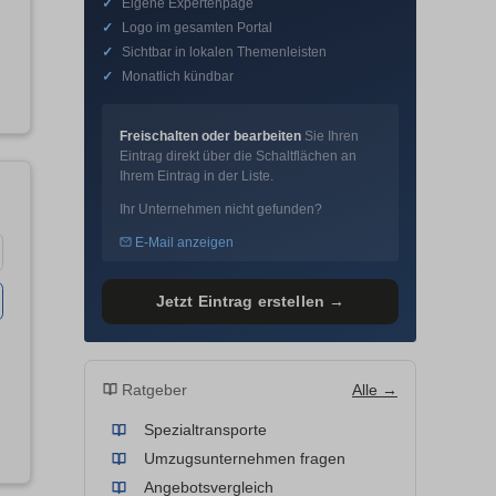
✓
Eigene Expertenpage
✓
Logo im gesamten Portal
✓
Sichtbar in lokalen Themenleisten
✓
Monatlich kündbar
Freischalten oder bearbeiten
Sie Ihren
Eintrag direkt über die Schaltflächen an
Ihrem Eintrag in der Liste.
Ihr Unternehmen nicht gefunden?
E-Mail anzeigen
Jetzt Eintrag erstellen →
Ratgeber
Alle →
Spezialtransporte
Umzugsunternehmen fragen
Angebotsvergleich