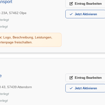
ansport
Eintrag
Bearbeiten
 23A, 57462 Olpe
Jetzt
Aktivieren
terlegt
erlegt
n:
Logo, Beschreibung, Leistungen,
rtenpage freischalten.
e
Eintrag
Bearbeiten
l 43, 57439 Attendorn
Jetzt
Aktivieren
terlegt
erlegt