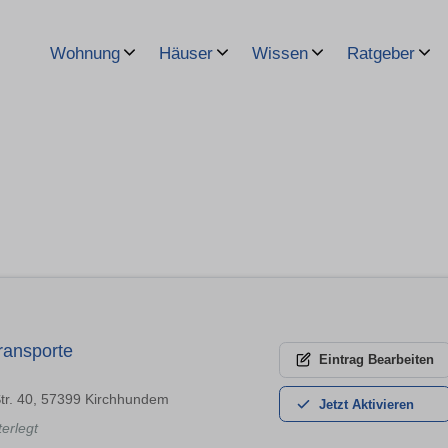
Wohnung
Häuser
Wissen
Ratgeber
ransporte
Eintrag
Bearbeiten
Str. 40, 57399 Kirchhundem
Jetzt
Aktivieren
terlegt