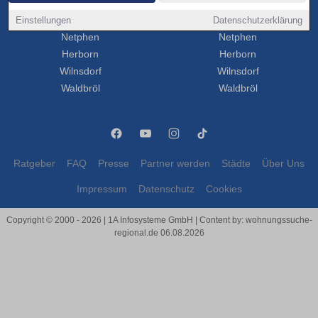
Attendorn
Attendorn
Einstellungen
Dillenburg
Datenschutzerklärung
Dillenburg
Netphen
Netphen
Herborn
Herborn
Wilnsdorf
Wilnsdorf
Waldbröl
Waldbröl
Ratgeber
FAQ
Presse
Partner werden
Städte
Über Uns
Impressum
Datenschutz
Cookies
Copyright © 2000 - 2026 | 1A Infosysteme GmbH | Content by: wohnungssuche-
regional.de 06.08.2026